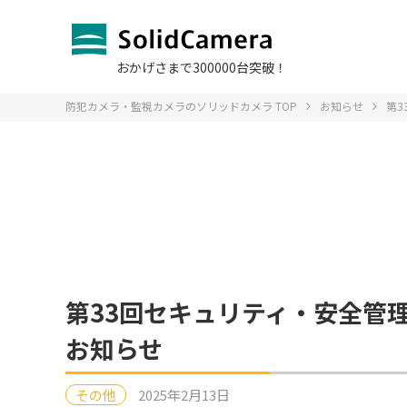
おかげさまで300000台突破！
防犯カメラ・監視カメラのソリッドカメラ TOP
お知らせ
第3
お問い合わ
ソリッドS
Q＆A よ
販売をお
SIM
導入
オプションサービスTOP
法人のお客様TOP
お問い合わせTOP
サポート・Q＆A
製品一覧TOPへ
導入事例TOP
へ
TOPへ
へ
第33回セキュリティ・安全管理総合
デモカメラ
デモカメラ
ログイン
お知らせ
IP防犯カメラ
SIMカー
会社
課題別 ソ
Viewl
故障かな？
その他
2025年2月13日