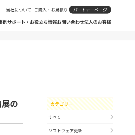
当社について
ご購入・お見積り
パートナーページ
事例
サポート・お役立ち情報
お問い合わせ
法人のお客様
ダウンロード
SIMカメラ
リモートサポートについて
ビジネスパートナーとは？
カタログ
IPカメラとは
IPカメラ Viewla
保守規定・保守依頼
ビジネスパートナー申請
お知らせ
IPカメラの選び方
IP防犯カメラ Secula
カタログ
ビジネスパートナーログイン
ODM・OEM開発のご相談
おすすめIPカメラ診断
IPカメラ周辺機器
資料ダウンロード一覧
サポート・Q＆A
購入前のよくあるご質問
SIMサービス
ショールーム見学予約
合わせフォーム
引きのご相談
ドAIアラート
メラ Viewla
ばれる理由
 ソリューション
カタログ
Viewla用ソフトウェア
Secula用ソフトウェア
コラボレーション商品
出展の
カテゴリー
ム（大阪/東京）
メラ関連コラム
ルーム見学予約
ョンサービス
すべて
レーション商品
ソフトウェア更新