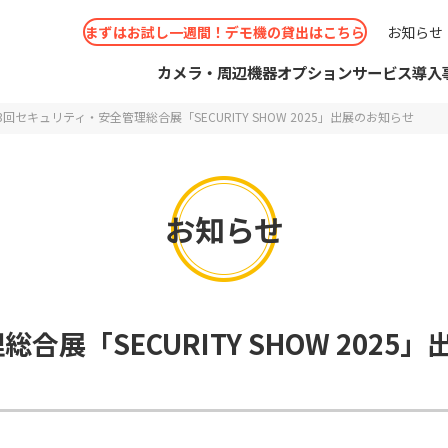
まずはお試し一週間！デモ機の貸出はこちら
お知らせ
カメラ・周辺機器
オプションサービス
導入
3回セキュリティ・安全管理総合展「SECURITY SHOW 2025」出展のお知らせ
お知らせ
せフォーム
IMサービス
くあるご質問
考えの方
カメラ
ビジネスパートナー申請
スポットWi-Fiカメラ
ソリッドCLOUD
コールセンター
見積りのご相談
お問い
お取り
ソリッ
IPカ
選
事例
ショールーム（大阪/東京）
シーン別
展「SECURITY SHOW 2025」
 Secula
ドお申込み
概要
IPカメラ周辺機器
コールセンター
導入実績
ショールー
防犯カ
ショー
オプシ
機能別 ソリューション
リューション
aシリーズ
取扱説明書・ソフトウェア
コラボ
と思ったら
ダウンロード