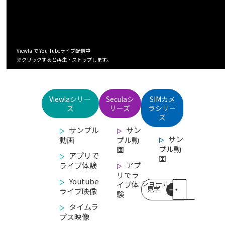
Viewla で You Tubeライブ配信中
※クリックすると再生・ストップします。
Viewlaシリー
Seculaシ
SIMカメ
ズ
リーズ
ラシリー
ズ
サンプル
サン
サン
動画
プル動
プル動
画
アプリで
画
アプ
ライブ体験
リでラ
Youtube
ショールーム
イブ体
見学
ライブ映像
験
タイムラ
プス映像