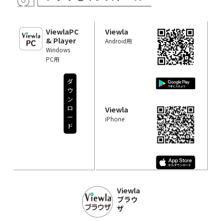
ViewlaPC
Viewla
& Player
Android用
Windows
PC用
ダ
ウ
ン
ロ
Viewla
ー
iPhone
ド
Viewla
ブラウ
ザ