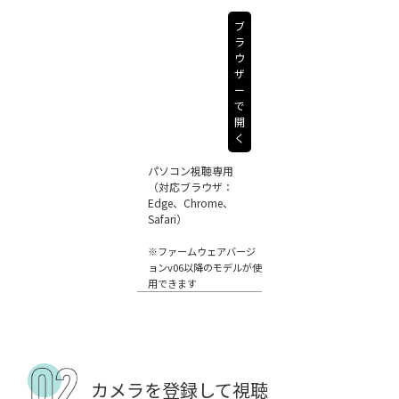
ブ
ラ
ウ
ザ
ー
で
開
く
パソコン視聴専用
（対応ブラウザ：
Edge、Chrome、
Safari）
※ファームウェアバージ
ョンv06以降のモデルが使
用できます
カメラを登録して視聴