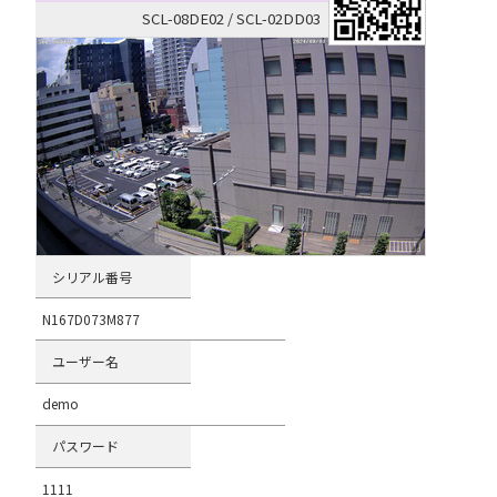
SCL-08DE02 / SCL-02DD03
シリアル番号
N167D073M877
ユーザー名
demo
パスワード
1111