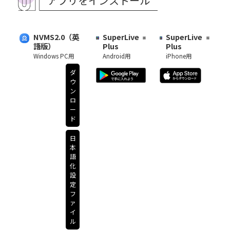
アプリをインストール
NVMS2.0（英
SuperLive
SuperLive
語版）
Plus
Plus
Windows PC用
Android用
iPhone用
ダ
ウ
ン
ロ
ー
ド
日
本
語
化
設
定
フ
ァ
イ
ル