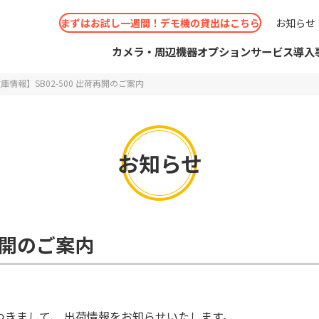
まずはお試し一週間！デモ機の貸出はこちら
お知らせ
カメラ・周辺機器
オプションサービス
導入
庫情報】SB02-500 出荷再開のご案内
お知らせ
せフォーム
IMサービス
くあるご質問
考えの方
カメラ
ビジネスパートナー申請
スポットWi-Fiカメラ
ソリッドCLOUD
コールセンター
見積りのご相談
お問い
お取り
ソリッ
IPカ
選
事例
ショールーム（大阪/東京）
シーン別
再開のご案内
 Secula
ドお申込み
概要
IPカメラ周辺機器
コールセンター
導入実績
ショールー
防犯カ
ショー
オプシ
機能別 ソリューション
リューション
aシリーズ
取扱説明書・ソフトウェア
コラボ
と思ったら
ダウンロード
きまして、 出荷情報をお知らせいたします。