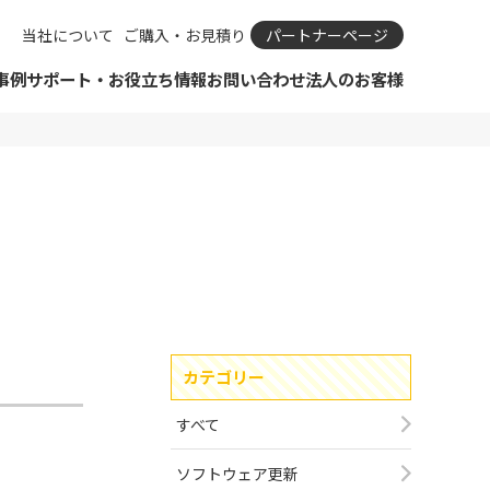
当社について
ご購入・お見積り
パートナーページ
事例
サポート・お役立ち情報
お問い合わせ
法人のお客様
ダウンロード
SIMカメラ
リモートサポートについて
ビジネスパートナーとは？
カタログ
IPカメラとは
IPカメラ Viewla
保守規定・保守依頼
ビジネスパートナー申請
お知らせ
IPカメラの選び方
IP防犯カメラ Secula
カタログ
ビジネスパートナーログイン
ODM・OEM開発のご相談
おすすめIPカメラ診断
IPカメラ周辺機器
資料ダウンロード一覧
サポート・Q＆A
購入前のよくあるご質問
SIMサービス
ショールーム見学予約
合わせフォーム
引きのご相談
ドAIアラート
メラ Viewla
ばれる理由
 ソリューション
カタログ
Viewla用ソフトウェア
Secula用ソフトウェア
コラボレーション商品
カテゴリー
ム（大阪/東京）
メラ関連コラム
ルーム見学予約
ョンサービス
すべて
レーション商品
ソフトウェア更新