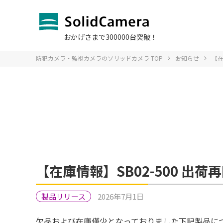
おかげさまで300000台突破！
防犯カメラ・監視カメラのソリッドカメラ TOP
お知らせ
【在
お問い合わ
ソリッドS
Q＆A よ
販売をお
SIM
導入
オプションサービスTOP
法人のお客様TOP
お問い合わせTOP
サポート・Q＆A
製品一覧TOPへ
導入事例TOP
へ
TOPへ
へ
【在庫情報】SB02-500 出荷
デモカメラ
デモカメラ
ログイン
IP防犯カメラ
SIMカー
会社
課題別 ソ
Viewl
製品リリース
2026年7月1日
故障かな？
欠品および在庫僅少となっておりました下記製品につ