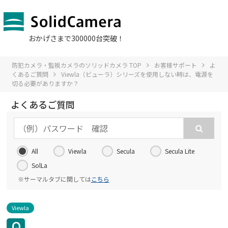
おかげさまで300000台突破！
防犯カメラ・監視カメラのソリッドカメラ TOP
お客様サポート
よ
くあるご質問
Viewla（ビューラ）シリーズを使用しない時は、電源を
切る必要がありますか？
よくあるご質問
All
Viewla
Secula
Secula Lite
SolLa
※サーマルタブに関しては
こちら
Viewla
Q