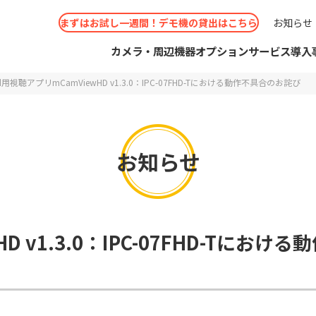
まずはお試し一週間！デモ機の貸出はこちら
お知らせ
カメラ・周辺機器
オプションサービス
導入
ad用視聴アプリmCamViewHD v1.3.0：IPC-07FHD-Tにおける動作不具合のお詫び
お知らせ
せフォーム
IMサービス
くあるご質問
考えの方
カメラ
ビジネスパートナー申請
スポットWi-Fiカメラ
ソリッドCLOUD
コールセンター
見積りのご相談
お問い
お取り
ソリッ
IPカ
選
事例
ショールーム（大阪/東京）
シーン別
D v1.3.0：IPC-07FHD-Tにおける
 Secula
ドお申込み
概要
IPカメラ周辺機器
コールセンター
導入実績
ショールー
防犯カ
ショー
オプシ
機能別 ソリューション
リューション
aシリーズ
取扱説明書・ソフトウェア
コラボ
と思ったら
ダウンロード