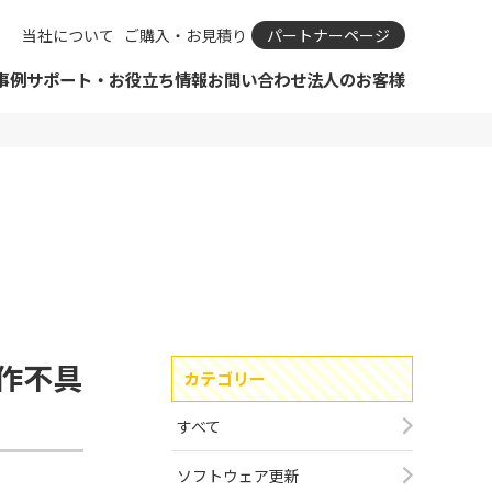
当社について
ご購入・お見積り
パートナーページ
事例
サポート・お役立ち情報
お問い合わせ
法人のお客様
ダウンロード
SIMカメラ
リモートサポートについて
ビジネスパートナーとは？
カタログ
IPカメラとは
IPカメラ Viewla
保守規定・保守依頼
ビジネスパートナー申請
お知らせ
IPカメラの選び方
IP防犯カメラ Secula
カタログ
ビジネスパートナーログイン
ODM・OEM開発のご相談
おすすめIPカメラ診断
IPカメラ周辺機器
資料ダウンロード一覧
サポート・Q＆A
購入前のよくあるご質問
SIMサービス
ショールーム見学予約
合わせフォーム
引きのご相談
ドAIアラート
メラ Viewla
ばれる理由
 ソリューション
カタログ
Viewla用ソフトウェア
Secula用ソフトウェア
コラボレーション商品
動作不具
カテゴリー
ム（大阪/東京）
メラ関連コラム
ルーム見学予約
ョンサービス
すべて
レーション商品
ソフトウェア更新