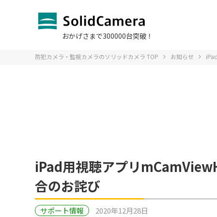
おかげさまで300000台突破！
防犯カメラ・監視カメラのソリッドカメラ TOP
お知らせ
iP
お問い合わ
ソリッドS
Q＆A よ
販売をお
SIM
導入
オプションサービスTOP
法人のお客様TOP
お問い合わせTOP
サポート・Q＆A
製品一覧TOPへ
導入事例TOP
へ
TOPへ
へ
iPad用視聴アプリmCamViewH
デモカメラ
デモカメラ
ログイン
合のお詫び
IP防犯カメラ
SIMカー
会社
課題別 ソ
Viewl
故障かな？
サポート情報
2020年12月28日