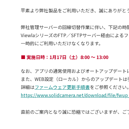
平素より弊社製品をご利用いただき、誠にありがと
弊社管理サーバーの回線切替作業に伴い、下記の時
ViewlaシリーズのFTP／SFTPサーバー経由によ
一時的にご利用いただけなくなります。
■ 実施日時：1月17日（土）8:00 ～ 13:00
なお、アプリの通常使用およびオートアップデート
また、WEB設定（ローカル）からのアップデートは
詳細は
ファームウェア更新手順書
をご参照ください
https://www.solidcamera.net/download/file/fwup
直前のご案内となり誠に恐縮ではございますが、ご