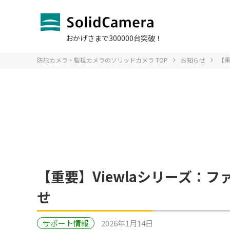
おかげさまで300000台突破！
防犯カメラ・監視カメラのソリッドカメラ TOP
お知らせ
【重
お問い合わ
ソリッドS
Q＆A よ
販売をお
SIM
導入
オプションサービスTOP
法人のお客様TOP
お問い合わせTOP
サポート・Q＆A
製品一覧TOPへ
導入事例TOP
へ
TOPへ
へ
【重要】Viewlaシリーズ：
デモカメラ
デモカメラ
ログイン
せ
IP防犯カメラ
SIMカー
会社
課題別 ソ
Viewl
故障かな？
サポート情報
2026年1月14日