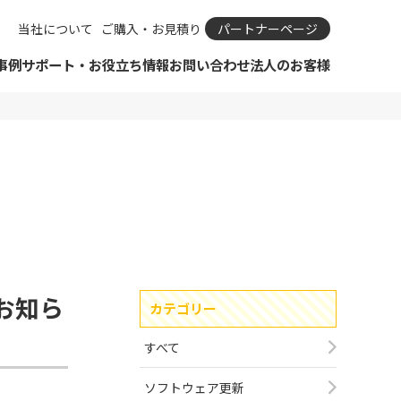
当社について
ご購入・お見積り
パートナーページ
事例
サポート・お役立ち情報
お問い合わせ
法人のお客様
ダウンロード
SIMカメラ
リモートサポートについて
ビジネスパートナーとは？
カタログ
IPカメラとは
IPカメラ Viewla
保守規定・保守依頼
ビジネスパートナー申請
お知らせ
IPカメラの選び方
IP防犯カメラ Secula
カタログ
ビジネスパートナーログイン
ODM・OEM開発のご相談
おすすめIPカメラ診断
IPカメラ周辺機器
資料ダウンロード一覧
サポート・Q＆A
購入前のよくあるご質問
SIMサービス
ショールーム見学予約
合わせフォーム
引きのご相談
ドAIアラート
メラ Viewla
ばれる理由
 ソリューション
カタログ
Viewla用ソフトウェア
Secula用ソフトウェア
コラボレーション商品
お知ら
カテゴリー
ム（大阪/東京）
メラ関連コラム
ルーム見学予約
ョンサービス
すべて
レーション商品
ソフトウェア更新