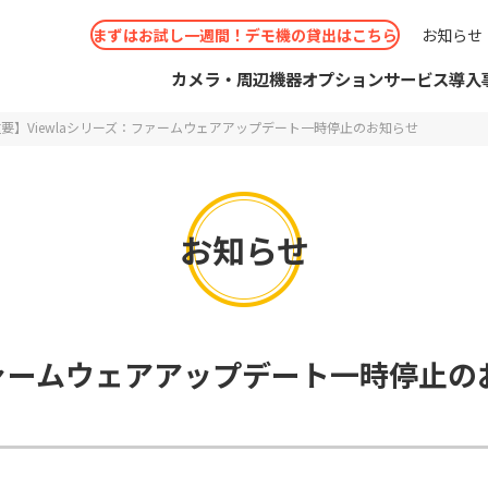
まずはお試し一週間！デモ機の貸出はこちら
お知らせ
カメラ・周辺機器
オプションサービス
導入
要】Viewlaシリーズ：ファームウェアアップデート一時停止のお知らせ
お知らせ
せフォーム
IMサービス
くあるご質問
考えの方
カメラ
ビジネスパートナー申請
スポットWi-Fiカメラ
ソリッドCLOUD
コールセンター
見積りのご相談
お問い
お取り
ソリッ
IPカ
選
事例
ショールーム（大阪/東京）
シーン別
ファームウェアアップデート一時停止の
 Secula
ドお申込み
概要
IPカメラ周辺機器
コールセンター
導入実績
ショールー
防犯カ
ショー
オプシ
機能別 ソリューション
リューション
aシリーズ
取扱説明書・ソフトウェア
コラボ
と思ったら
ダウンロード