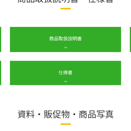
・ダウンロードしたSDカードやNASの録画ファイルの再生で
を変更
・細かなバグの修正
・カメラが再起動や夜間モードの切り替えを行うと、「ビ
商品取扱説明書
・SDカードの128GBに対応
・細かなバグの修正
・カメラのリセットログを追加
・カメラが問題を検知して再起動した場合、そのログを表
仕様書
・プライバシーマスク機能を追加
・楽天モバイル回線でライブ映像が視聴できるようにパケ
・YouTubeライブ配信が停止する問題を修正
・細かなバグの修正
資料・販促物・商品写真
・RTMP接続を1時間ごとに切断&再接続する機能を追加
・動体検知機能のリニューアル
・カメラが高頻度で動体検知すると、設定がリセットされ