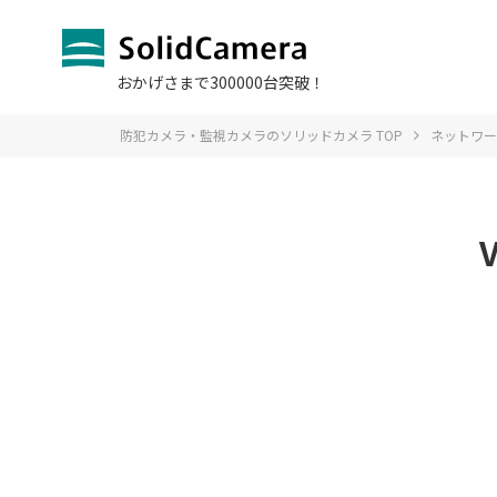
おかげさまで300000台突破！
防犯カメラ・監視カメラのソリッドカメラ TOP
ネットワー
お問い合わ
ソリッドS
Q＆A よ
販売をお
SIM
導入
オプションサービスTOP
法人のお客様TOPへ
お問い合わせTOPへ
サポート・Q＆A
製品一覧TOPへ
導入事例TOP
TOPへ
ログイン
デモカメラ
デモカメラ
課題別 ソ
IP防犯カメラ
SIMカー
会社
Viewl
故障かな？