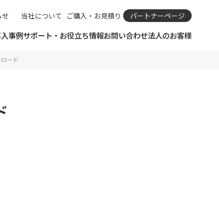
らせ
当社について
ご購入・お見積り
パートナーページ
導入事例
サポート・お役立ち情報
お問い合わせ
法人のお客様
ダウンロード
SIMカメラ
リモートサポートについて
ビジネスパートナーとは？
カタログ
ウンロード
IPカメラとは
IPカメラ Viewla
保守規定・保守依頼
ビジネスパートナー申請
お知らせ
IPカメラの選び方
IP防犯カメラ Secula
カタログ
ビジネスパートナーログイン
ODM・OEM開発のご相談
おすすめIPカメラ診断
IPカメラ周辺機器
資料ダウンロード一覧
サポート・Q＆A
購入前のよくあるご質問
SIMサービス
ショールーム見学予約
ド
 ソリューション
合わせフォーム
引きのご相談
ドAIアラート
メラ Viewla
ばれる理由
カタログ
Viewla用ソフトウェア
Secula用ソフトウェア
コラボレーション商品
ム（大阪/東京）
レーション商品
メラ関連コラム
ルーム見学予約
ョンサービス