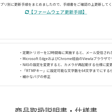
アプリ別に更新手順をまとめましたので、手順書をご確認の上更新してく
【ファームウェア更新手順】
・定期トリガーを12時間毎に実施すると、メール受信され
・Microsoft EdgeおよびChrome経由のViewla
・NASの設定を変更すると、カメラが再起動する仕様に変
・「RTMPキー」に設定可能な文字数を64文字までにする
・細かなバグの修正
・Viewlaブラウザを有効にするかどうかの設定項目を追加
・WEB設定画面のUIをリニューアル
・WEB設定でSDカードの録画ファイルを表示する際、1
商品取扱説明書・仕様書
・「モバイル設定」の「解像度」に「1920x1080」を追加