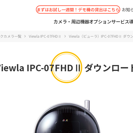
まずはお試し一週間！デモ機の貸出はこちら
お知
カメラ・周辺機器
オプションサービス
クカメラ一覧
Viewla IPC-07FHDⅡ
Viewla（ビューラ）IPC-07FHDⅡ ダ
Viewla IPC-07FHDⅡ
ダウンロー
せフォーム
IMサービス
くあるご質問
考えの方
カメラ
事例
ショールーム（大阪/東京）
ビジネスパートナー申請
スポットWi-Fiカメラ
ソリッドCLOUD
コールセンター
見積りのご相談
シーン別
お問い
お取り
ソリッ
IPカ
選
リューション
 Secula
ドお申込み
概要
機能別 ソリューション
IPカメラ周辺機器
コールセンター
導入実績
ショールー
コラボ
防犯カ
ショー
オプシ
aシリーズ
取扱説明書・ソフトウェア
と思ったら
ダウンロード