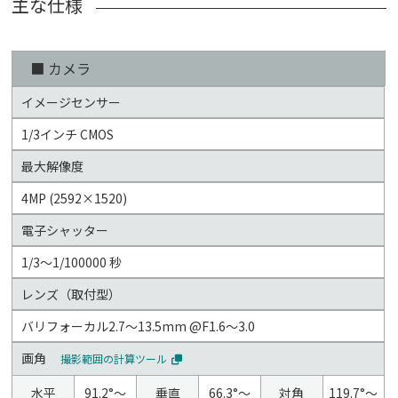
主な仕様
■ カメラ
イメージセンサー
1/3インチ CMOS
最大解像度
4MP (2592×1520)
電子シャッター
1/3～1/100000 秒
レンズ（取付型）
バリフォーカル2.7～13.5mm @F1.6～3.0
画角
撮影範囲の計算ツール
水平
91.2°～
垂直
66.3°～
対角
119.7°～