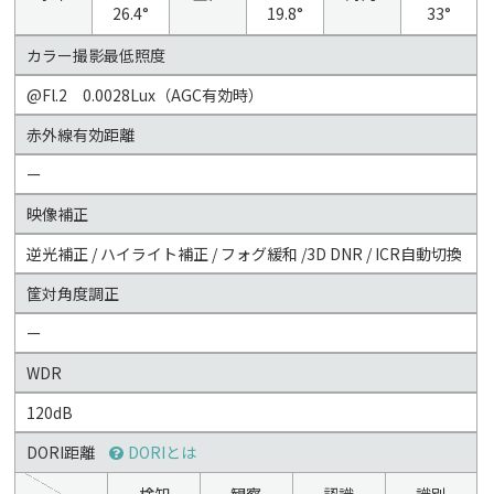
26.4°
19.8°
33°
カラー撮影最低照度
@Fl.2 0.0028Lux（AGC有効時）
赤外線有効距離
ー
映像補正
逆光補正 / ハイライト補正 / フォグ緩和 /3D DNR / ICR自動切換
筐対角度調正
ー
WDR
120dB
DORI距離
DORIとは