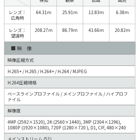
検知
観察
認識
識別
レンズ：
64.31m
25.91m
12.83m
6.38m
広角時
レンズ：
208.27m
86.79m
41.66m
20.82m
望遠時
■ 映 像
映像圧縮方式
H.265+ / H.265 / H.264+ / H.264 / MJPEG
H.264圧縮規格
ベースラインプロファイル / メインプロファイル / ハイプロフ
ァイル
解像度
4MP (2592×1520), 2K (2560×1440), 3MP (2304×1296),
1080P (1920×1080), 720P (1280×720 ), D1, CIF, 480×240
メインストリーム (S1)